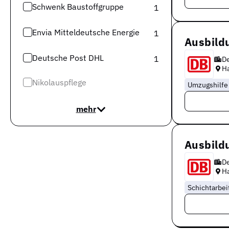
Schwenk Baustoffgruppe
1
Envia Mitteldeutsche Energie
1
Ausbildu
Deutsche Post DHL
1
D
Ha
Nikolauspflege
Umzugshilfe
mehr
Ausbildu
D
Ha
Schichtarbei