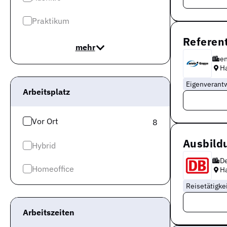
Praktikum
Referen
mehr
en
Ha
Eigenverant
Arbeitsplatz
Vor Ort
8
Ausbild
Hybrid
D
Homeoffice
Ha
Reisetätigke
Arbeitszeiten