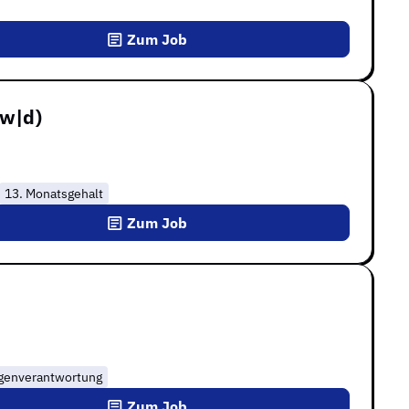
Zum Job
|w|d)
13. Monatsgehalt
Zum Job
genverantwortung
Zum Job