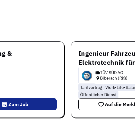
ng &
Ingenieur Fahrze
Elektrotechnik fü
TÜV SÜD AG
Biberach (Riß)
Tarifvertrag
Work-Life-Bala
Öffentlicher Dienst
Zum Job
Auf die Merkl