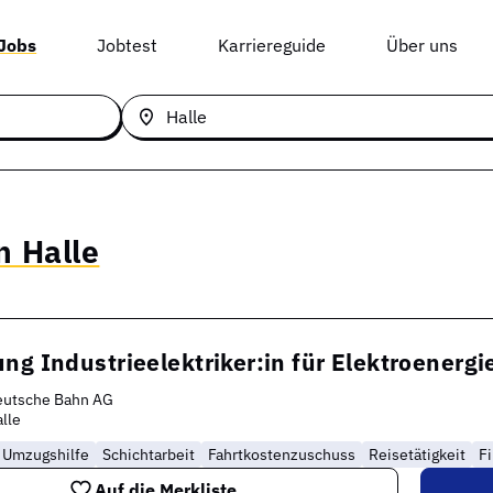
 Jobs
Jobtest
Karriereguide
Über uns
n Halle
ng Industrieelektriker:in für Elektroenerg
eutsche Bahn AG
lle
Umzugshilfe
Schichtarbeit
Fahrtkostenzuschuss
Reisetätigkeit
F
Auf die Merkliste