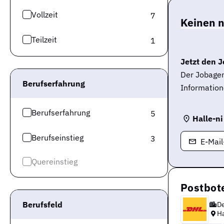
Vollzeit
7
Keinen 
Teilzeit
1
Jetzt den J
Der Jobagen
Berufserfahrung
Information
Berufserfahrung
5
Halle-ni
Berufseinstieg
3
E-Mai
Quereinstieg
Postbote
Berufsfeld
D
Ha