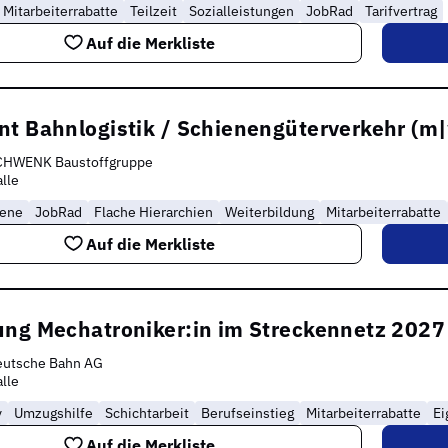
Mitarbeiterrabatte
Teilzeit
Sozialleistungen
JobRad
Tarifvertrag
Auf die Merkliste
nt Bahnlogistik / Schienengüterverkehr (m
CHWENK Baustoffgruppe
lle
rene
JobRad
Flache Hierarchien
Weiterbildung
Mitarbeiterrabatte
Auf die Merkliste
ung Mechatroniker:in im Streckennetz 2027
eutsche Bahn AG
lle
y
Umzugshilfe
Schichtarbeit
Berufseinstieg
Mitarbeiterrabatte
Ei
Auf die Merkliste