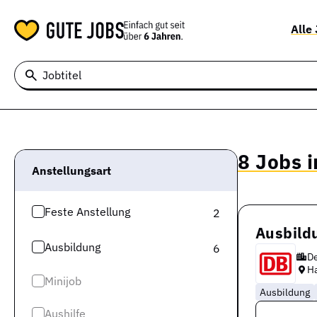
Alle
Jobtitel
8 Jobs i
Anstellungsart
Feste Anstellung
2
Ausbildu
Ausbildung
6
D
Ha
Minijob
Ausbildung
Aushilfe