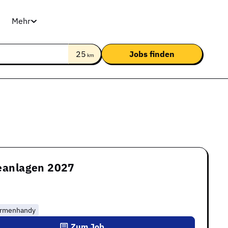
Mehr
25
km
ieanlagen 2027
irmenhandy
Zum Job