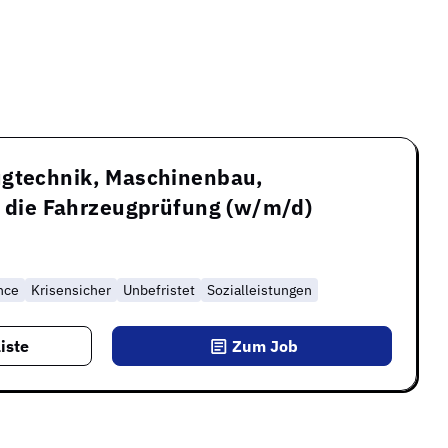
ugtechnik, Maschinenbau,
r die Fahrzeugprüfung (w/m/d)
nce
Krisensicher
Unbefristet
Sozialleistungen
iste
Zum Job