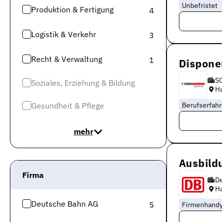
Unbefristet
Produktion & Fertigung
4
Logistik & Verkehr
3
Recht & Verwaltung
1
Dispone
S
Soziales, Erziehung & Bildung
Ha
Gesundheit & Pflege
Berufserfah
mehr
Ausbild
Firma
D
Ha
Deutsche Bahn AG
5
Firmenhand