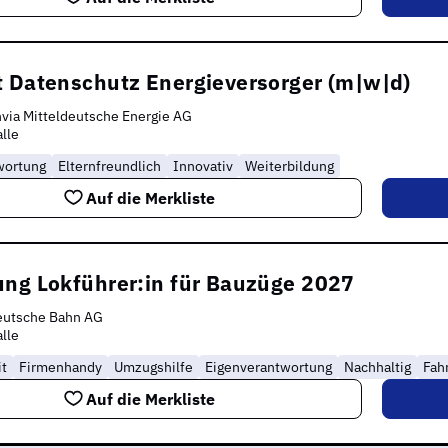
t Datenschutz Energieversorger (m|w|d)
via Mitteldeutsche Energie AG
lle
wortung
Elternfreundlich
Innovativ
Weiterbildung
Auf die Merkliste
ung Lokführer:in für Bauzüge 2027
eutsche Bahn AG
lle
it
Firmenhandy
Umzugshilfe
Eigenverantwortung
Nachhaltig
Fah
Auf die Merkliste