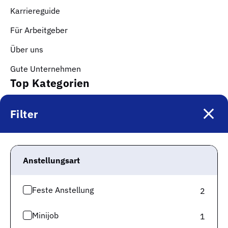
Karriereguide
Für Arbeitgeber
Über uns
Gute Unternehmen
Top Kategorien
Jobs Logistik & Verkehr
Filter
Jobs Kaufmännische Berufe & Finanzwesen
Jobs Gesundheit & Pflege
Anstellungsart
Jobs IT & Digitalisierung
Jobs Produktion & Fertigung
Feste Anstellung
2
Jobs Technik & Ingenieurwesen
Minijob
1
Jobs Soziales, Erziehung & Bildung