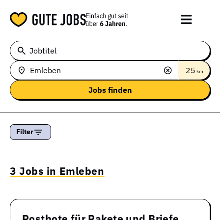
Jobtitel
25
km
Filter
3 Jobs in Emleben
Postbote für Pakete und Briefe