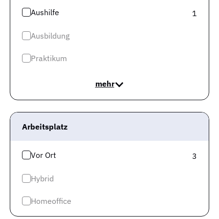
Aushilfe
1
Jobs Gastronomie & Hotellerie
Top Städte
Ausbildung
Jobs in München
Praktikum
Jobs in Berlin
mehr
Jobs in Frankfurt
Jobs in Hamburg
Arbeitsplatz
Jobs in Düsseldorf
Jobs in Köln
Vor Ort
3
Jobs in Stuttgart
Hybrid
Jobs in Hannover
Mehr Infos
Homeoffice