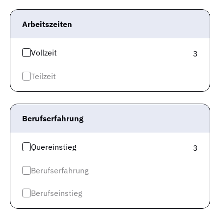
Impressum
Datenschutz
Arbeitszeiten
Datenschutz Jobspreader
Vollzeit
3
Karriere
Teilzeit
Cookie-Einwilligung
Keinen neuen Job mehr
Berufserfahrung
verpassen?
Quereinstieg
3
Jetzt den Jobagenten abonnieren und über
Neuigkeiten als erstes informiert werden!
Berufserfahrung
Der Jobagent versorgt dich per E-Mail mit neuen
Berufseinstieg
Stellenangeboten entsprechend deiner Suche und
weiteren allgemeinen Informationen zur Job-Suche.
Du kannst den Jobagenten selbstverständlich