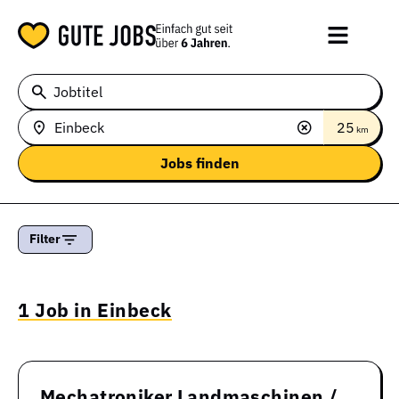
Jobtitel
25
km
Filter
1 Job in Einbeck
Mechatroniker Landmaschinen /