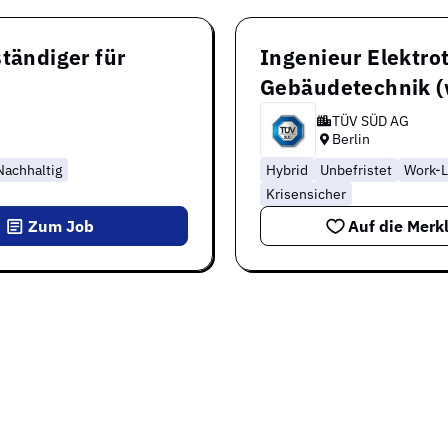
tändiger für
Ingenieur Elektro
Gebäudetechnik 
TÜV SÜD AG
Berlin
Nachhaltig
Hybrid
Unbefristet
Work-L
Krisensicher
Zum Job
Auf die Merkl