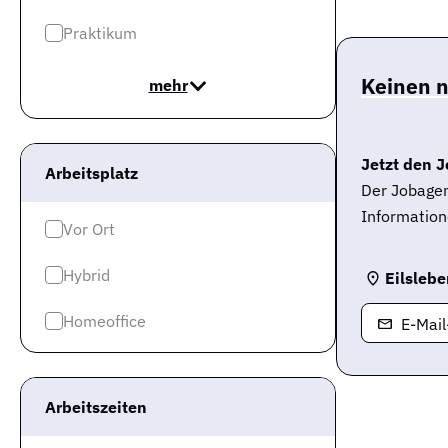
Praktikum
Keinen 
mehr
Jetzt den J
Arbeitsplatz
Der Jobagen
Information
Vor Ort
Hybrid
Eilsleb
Homeoffice
E-Mai
Arbeitszeiten