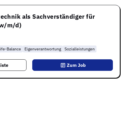
technik als Sachverständiger für
(w/m/d)
ife-Balance
Eigenverantwortung
Sozialleistungen
iste
Zum Job