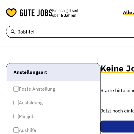
Alle
Jobtitel
Keine J
Anstellungsart
Feste Anstellung
Starte bitte ei
Ausbildung
Jetzt noch ein
Minijob
Aushilfe