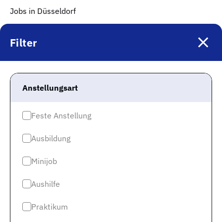
Jobs in Düsseldorf
Jobs in Köln
Filter
Jobs in Stuttgart
Jobs in Hannover
Mehr Infos
Anstellungsart
Impressum
Feste Anstellung
Datenschutz
Ausbildung
Datenschutz Jobspreader
Minijob
Karriere
Cookie-Einwilligung
Aushilfe
Praktikum
Keinen neuen Job mehr