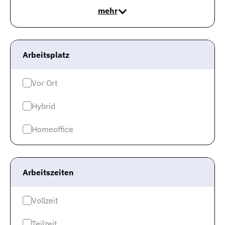
verpassen?
mehr
Jetzt den Jobagenten abonnieren und über
Neuigkeiten als erstes informiert werden!
Arbeitsplatz
Der Jobagent versorgt dich per E-Mail mit neuen
Stellenangeboten entsprechend deiner Suche und
Vor Ort
weiteren allgemeinen Informationen zur Job-Suche.
Du kannst den Jobagenten selbstverständlich
Hybrid
jederzeit wieder abbestellen.
Homeoffice
Jobtitle
25
Stadt
km
Arbeitszeiten
E-Mail-Adresse
Vollzeit
Teilzeit