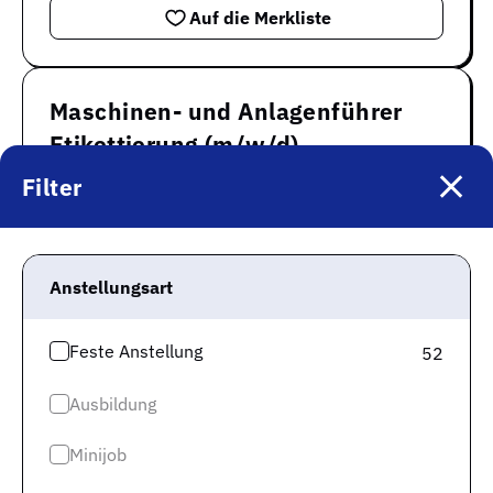
Auf die Merkliste
Maschinen- und Anlagenführer
Etikettierung (m/w/d)
Filter
Heristo AG
Bremervörde
Tarifvertrag
Schichtarbeit
Berufserfahrene
Weiterbildung
Anstellungsart
Zum Job
Auf die Merkliste
Feste Anstellung
52
Ausbildung
Fachkraft für Lebensmitteltechnik
Minijob
als Maschinenführer (m/w/d)