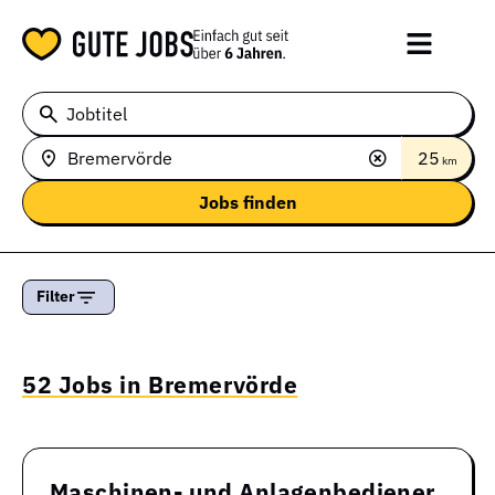
Jobtitel
25
km
Filter
52 Jobs in Bremervörde
Maschinen- und Anlagenbediener